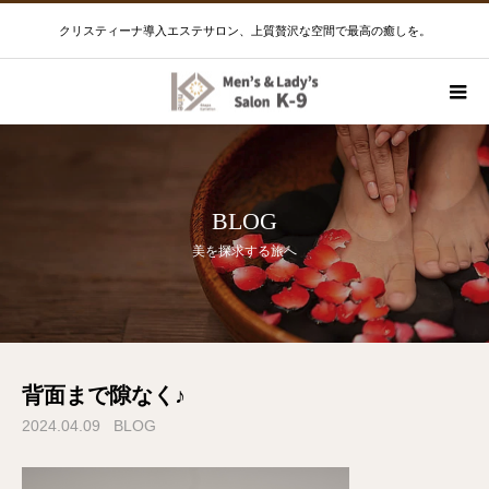
クリスティーナ導入エステサロン、上質贅沢な空間で最高の癒しを。
BLOG
美を探求する旅へ
背面まで隙なく♪
2024.04.09
BLOG