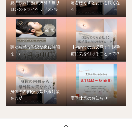
夏の疲れに効果抜群！当サ
肩をほぐすとお肌も良くな
ロンのドライヘッドスパ♪
る！
頭から整う贅沢な癒し時間
【初めての方必見！】脱毛
を…♪
前に気を付けることって？
身体の内側から紫外線対策
を☆彡
夏季休業のお知らせ