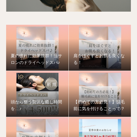
夏の疲れに効果抜群！当サ
肩をほぐすとお肌も良くな
ロンのドライヘッドスパ♪
る！
頭から整う贅沢な癒し時間
【初めての方必見！】脱毛
を…♪
前に気を付けることって？