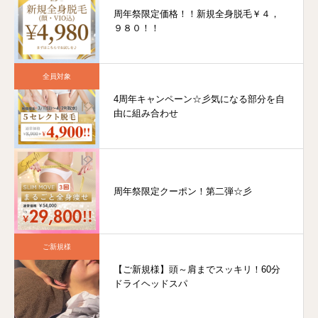
周年祭限定価格！！新規全身脱毛￥４，
９８０！！
全員対象
4周年キャンペーン☆彡気になる部分を自
由に組み合わせ
周年祭限定クーポン！第二弾☆彡
ご新規様
【ご新規様】頭～肩までスッキリ！60分
ドライヘッドスパ