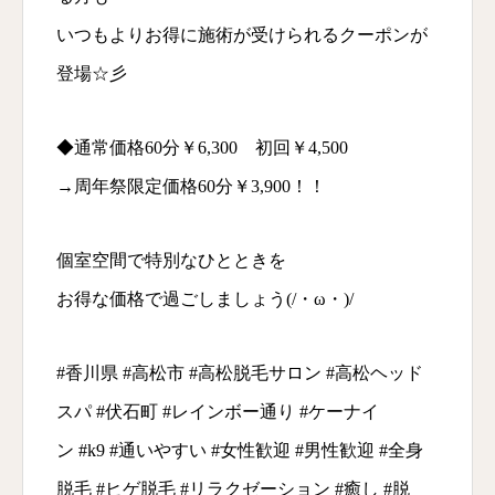
いつもよりお得に施術が受けられるクーポンが
登場☆彡
◆通常価格60分￥6,300 初回￥4,500
→周年祭限定価格60分￥3,900！！
個室空間で特別なひとときを
お得な価格で過ごしましょう(/・ω・)/
#香川県 #高松市 #高松脱毛サロン #高松ヘッド
スパ #伏石町 #レインボー通り #ケーナイ
ン #k9 #通いやすい #女性歓迎 #男性歓迎 #全身
脱毛 #ヒゲ脱毛 #リラクゼーション #癒し #脱