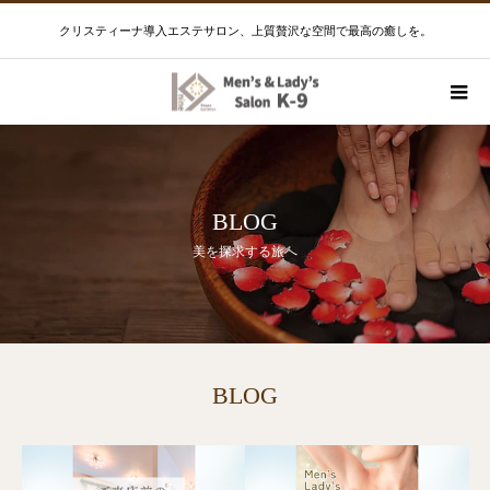
クリスティーナ導入エステサロン、上質贅沢な空間で最高の癒しを。
BLOG
美を探求する旅へ
BLOG