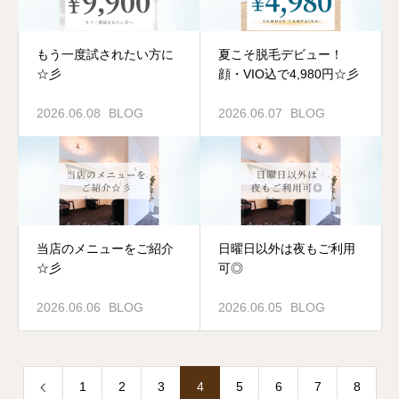
もう一度試されたい方に
夏こそ脱毛デビュー！
☆彡
顔・VIO込で4,980円☆彡
2026.06.08
BLOG
2026.06.07
BLOG
当店のメニューをご紹介
日曜日以外は夜もご利用
☆彡
可◎
2026.06.06
BLOG
2026.06.05
BLOG
1
2
3
4
5
6
7
8