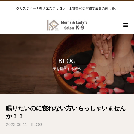
クリスティーナ導入エステサロン、上質贅沢な空間で最高の癒しを。
BLOG
美を探求する旅へ
眠りたいのに寝れない方いらっしゃいません
か？？
2023.06.11
BLOG