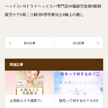
ヘッドスパ#ドライヘッドスパ専門店##脳疲労改善#眼精
疲労ケア#肩こり解消#理学療法士#極上の癒し
前の記事
次の記事
関連記事
お気軽エステ感覚で♪
脱毛って何するの？その3