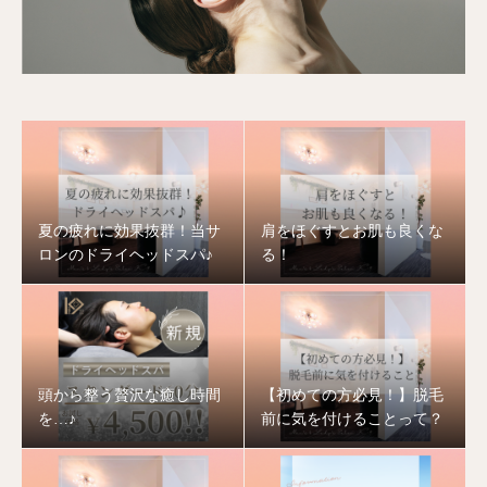
夏の疲れに効果抜群！当サ
肩をほぐすとお肌も良くな
ロンのドライヘッドスパ♪
る！
頭から整う贅沢な癒し時間
【初めての方必見！】脱毛
を…♪
前に気を付けることって？