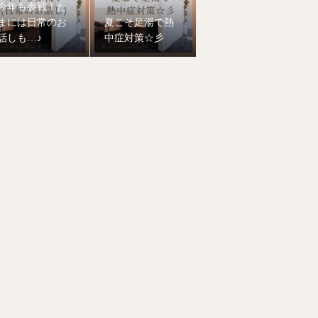
今年も参戦！た
まには日常のお
夏こそ足湯で熱
話しも…♪
中症対策☆彡