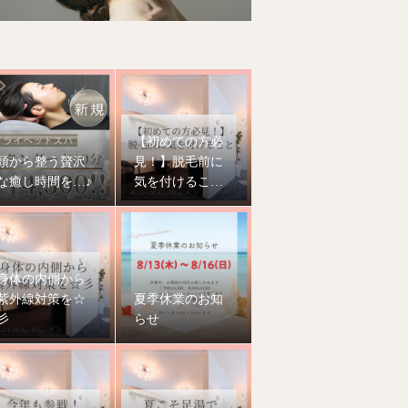
【初めての方必
頭から整う贅沢
見！】脱毛前に
な癒し時間を…♪
気を付けること
って？
身体の内側から
紫外線対策を☆
夏季休業のお知
彡
らせ