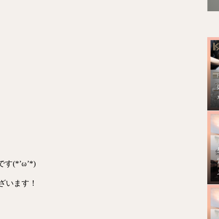
(*’ω’*)
ざいます！