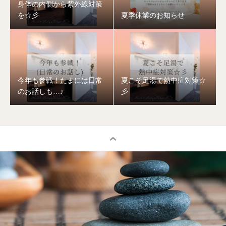
身体の内側から紫外線対策
を☆彡
夏季休業のお知らせ
今年も参戦！たまには日常
夏こそ足湯で熱中症対策☆
のお話しも…♪
彡