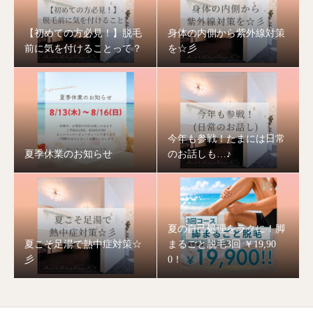
【初めての方必見！】脱毛
身体の内側から紫外線対策
前に気を付けることって？
を☆彡
今年も参戦！たまには日常
夏季休業のお知らせ
のお話しも…♪
夏の自己処理をラクに！脚
夏こそ足湯で熱中症対策☆
まるごと脱毛3回 ￥19,90
彡
0！