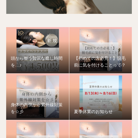
頭から整う贅沢な癒し時間
【初めての方必見！】脱毛
を…♪
前に気を付けることって？
身体の内側から紫外線対策
を☆彡
夏季休業のお知らせ