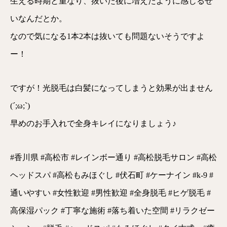
生える時期と重なり、抜いた後に増えたように感じるせ
いなんだとか。
なので気になる1本2本は抜いても問題ないそうですよ
ー！
ですが！光脱毛は白髪になってしまうと効果が出ません
(´;ω;`)
早めのお手入れで全身キレイになりましょう♪
#香川県 #高松市 #レインボー通り #高松脱毛サロン #高松
ヘッドスパ #高松もみほぐし #伏石町 #ケーナイン #k-9 #
通いやすい #女性歓迎 #男性歓迎 #全身脱毛 #ヒゲ脱毛 #
高保湿パック #丁寧な施術 #落ち着いた空間 #リラクゼー