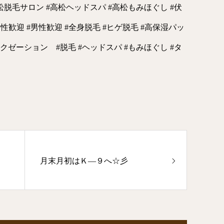
高松脱毛サロン #高松ヘッドスパ #高松もみほぐし #伏
#女性歓迎 #男性歓迎 #全身脱毛 #ヒゲ脱毛 #高保湿パッ
ラクゼーション #脱毛 #ヘッドスパ #もみほぐし #タ
月末月初はＫ―９へ☆彡