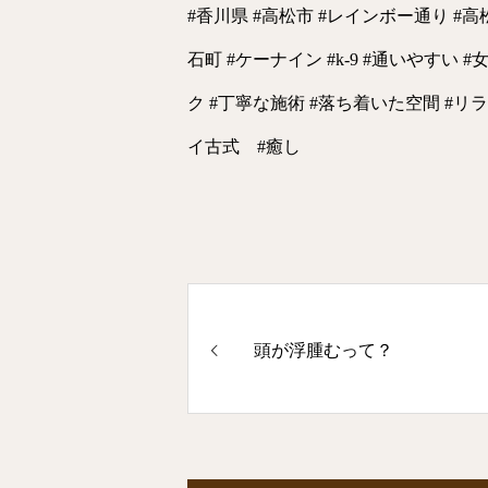
#香川県 #高松市 #レインボー通り #
石町 #ケーナイン #k-9 #通いやすい 
ク #丁寧な施術 #落ち着いた空間 #リ
イ古式 #癒し
頭が浮腫むって？