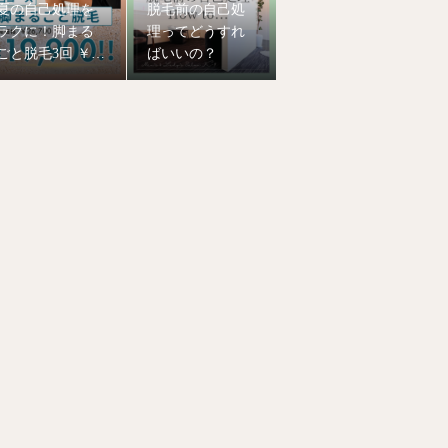
夏の自己処理を
脱毛前の自己処
ラクに！脚まる
理ってどうすれ
ごと脱毛3回 ￥1
ばいいの？
9,900！