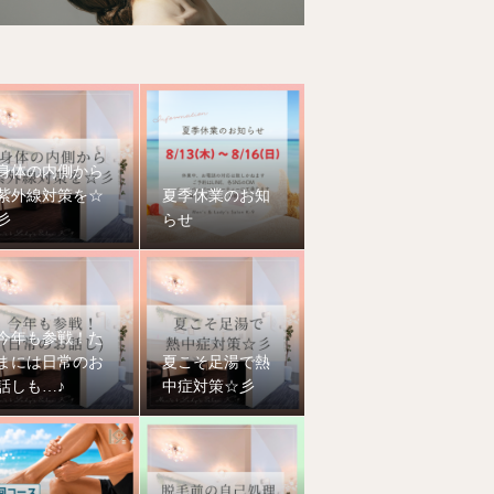
身体の内側から
紫外線対策を☆
夏季休業のお知
彡
らせ
今年も参戦！た
まには日常のお
夏こそ足湯で熱
話しも…♪
中症対策☆彡