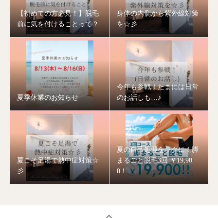
【初めての方必見！】脱毛
身体の内側から紫外線対策
前に気を付けることって？
を☆彡
今年も参戦！たまには日常
夏季休業のお知らせ
のお話しも…♪
夏の自己処理をラクに！脚
夏こそ足湯で熱中症対策☆
まるごと脱毛3回 ￥19,90
彡
0！