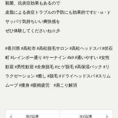
殺菌、抗炎症効果もあるので
皮脂による炎症トラブルの予防にも効果的です(/・ω・)/
サッパリ気持ちいい爽快感を
ぜひ体験してくださいね☆彡
#香川県 #高松市 #高松脱毛サロン #高松ヘッドスパ #伏石
町 #レインボー通り #ケーナイン #k9 #通いやすい #女性
歓迎 #男性歓迎 #全身脱毛 #ヒゲ脱毛 #高保湿パック #リ
ラクゼーション #癒し #脱毛 #ドライヘッドスパ #スリム
ムーブ #痩身 #眼精疲労 #肩こり解消
前の記事
次の記事