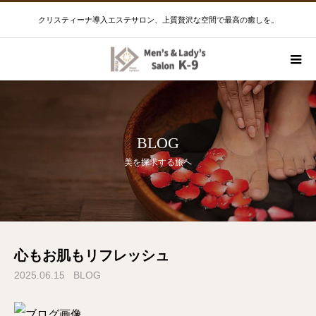
クリスティーナ導入エステサロン、上質贅沢な空間で最高の癒しを。
BLOG
美を探求する旅へ
心もお肌もリフレッシュ
2025.06.15
BLOG