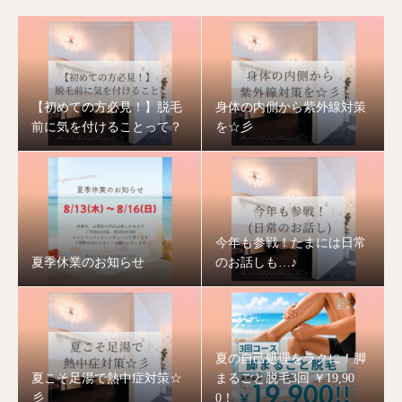
【初めての方必見！】脱毛
身体の内側から紫外線対策
前に気を付けることって？
を☆彡
今年も参戦！たまには日常
夏季休業のお知らせ
のお話しも…♪
夏の自己処理をラクに！脚
夏こそ足湯で熱中症対策☆
まるごと脱毛3回 ￥19,90
彡
0！