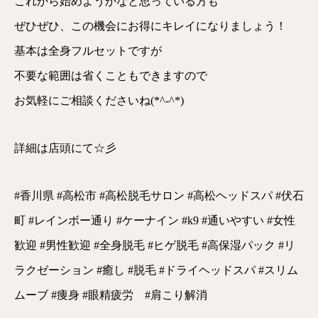
これから始めようかなと思っている方も
ぜひぜひ、この機会にお得にキレイになりましょう！
基本は全身フルセットですが
不要な範囲は省くこともできますので
お気軽にご相談くださいね(*^-^*)
詳細は店頭にて☆彡
#香川県 #高松市 #高松脱毛サロン #高松ヘッドスパ #伏石
町 #レインボー通り #ケーナイン #k9 #通いやすい #女性
歓迎 #男性歓迎 #全身脱毛 #ヒゲ脱毛 #高保湿パック #リ
ラクゼーション #癒し #脱毛 #ドライヘッドスパ #スリム
ムーブ #痩身 #眼精疲労 #肩こり解消