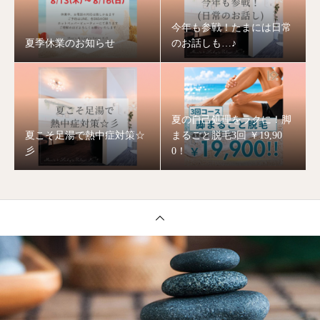
今年も参戦！たまには日常
夏季休業のお知らせ
のお話しも…♪
夏の自己処理をラクに！脚
夏こそ足湯で熱中症対策☆
まるごと脱毛3回 ￥19,90
彡
0！