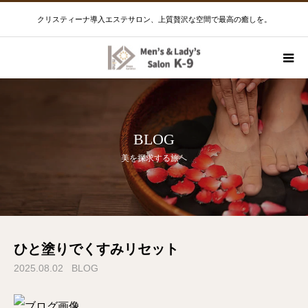
クリスティーナ導入エステサロン、上質贅沢な空間で最高の癒しを。
BLOG
美を探求する旅へ
ひと塗りでくすみリセット
2025.08.02
BLOG