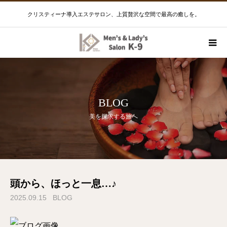
クリスティーナ導入エステサロン、上質贅沢な空間で最高の癒しを。
BLOG
美を探求する旅へ
頭から、ほっと一息…♪
2025.09.15
BLOG