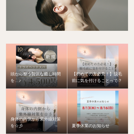
頭から整う贅沢な癒し時間
【初めての方必見！】脱毛
を…♪
前に気を付けることって？
身体の内側から紫外線対策
を☆彡
夏季休業のお知らせ