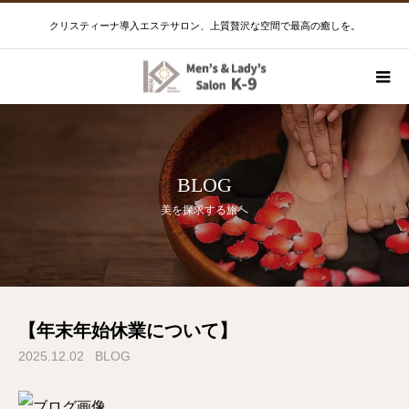
クリスティーナ導入エステサロン、上質贅沢な空間で最高の癒しを。
BLOG
美を探求する旅へ
【年末年始休業について】
2025.12.02
BLOG