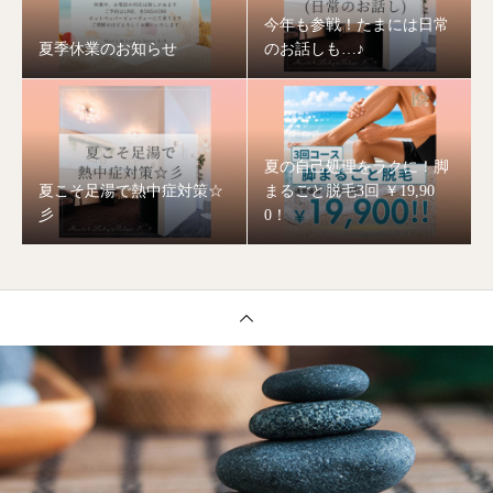
今年も参戦！たまには日常
夏季休業のお知らせ
のお話しも…♪
夏の自己処理をラクに！脚
夏こそ足湯で熱中症対策☆
まるごと脱毛3回 ￥19,90
彡
0！