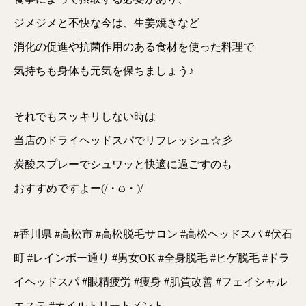
ジメジメと不快な今は、生姜焼きなど
消化の促進や抗菌作用のある食材を使った料理で
気持ちも身体も元気を保ちましょう♪
それでもスッキリしない時は
当店のドライヘッドスパでリフレッシュ☆彡
炭酸スプレーでシュワッと快適に過ごすのも
おすすめですよー(/・ω・)/
#香川県 #高松市 #高松脱毛サロン #高松ヘッドスパ #伏石
町 #レインボー通り #男女OK #全身脱毛 #ヒゲ脱毛 #ドラ
イヘッドスパ #眼精疲労 #痩身 #肌質改善 #フェイシャル
エステ #オイルトリートメント