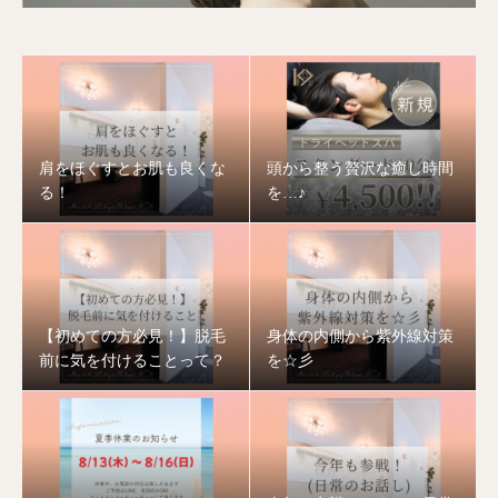
肩をほぐすとお肌も良くな
頭から整う贅沢な癒し時間
る！
を…♪
【初めての方必見！】脱毛
身体の内側から紫外線対策
前に気を付けることって？
を☆彡