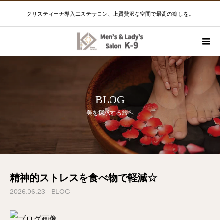
クリスティーナ導入エステサロン、上質贅沢な空間で最高の癒しを。
BLOG
美を探求する旅へ
精神的ストレスを食べ物で軽減☆
2026.06.23
BLOG