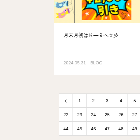
月末月初はＫ―９へ☆彡
2024.05.31
BLOG
1
2
3
4
5
22
23
24
25
26
27
44
45
46
47
48
49