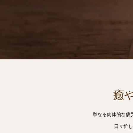
癒
単なる肉体的な疲
日々忙し