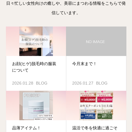
日々忙しい女性向けの癒しや、美容にまつわる情報をこちらで発
信しています。
お顔(ヒゲ)脱毛時の服装
今月末まで！
について
2026.01.28
BLOG
2026.01.27
BLOG
品薄アイテム！
温活で冬を快適に過ごそ