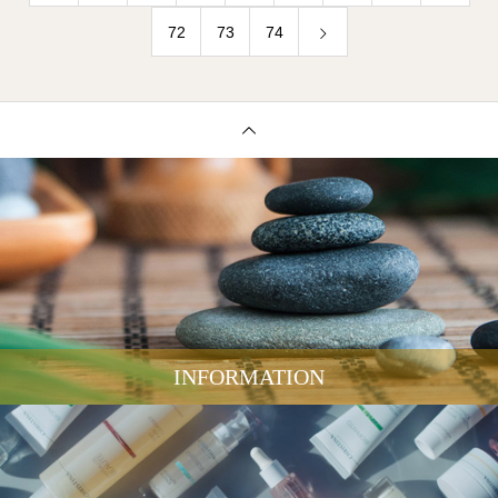
72
73
74
INFORMATION