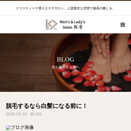
クリスティーナ導入エステサロン、上質贅沢な空間で最高の癒しを。
BLOG
美を探求する旅へ
脱毛するなら白髪になる前に！
2026.03.29
BLOG