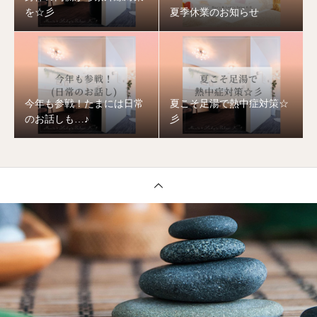
を☆彡
夏季休業のお知らせ
今年も参戦！たまには日常
夏こそ足湯で熱中症対策☆
のお話しも…♪
彡